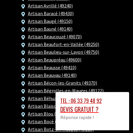
Artisan Avrillé (49240)
Artisan Baracé (49430)
Artisan Baugé (49150)
Artisan Bauné (49140)
Artisan Beaucouzé (49070)
Artisan Beaufort-en-Vallée (49250)
Artisan Beaulieu-sur-Layon (49750)
Artisan Beaupréau (49600)
Artisan Beausse (49410)
Artisan Beauvau (49140)
Artisan Bécon-les-Granits (49370)
Artisan Bégrolles-en-Mauges (49122)
Artisan Béhuard (49170)
TEL : 06 33 79 48 92
Artisan Blaison-Gohier (49320)
DEVIS GRATUIT ?
Artisan Blou (49160)
Réponse rapide !
Artisan Bocé (49150)
Artisan Botz-en-Mauges (49110)