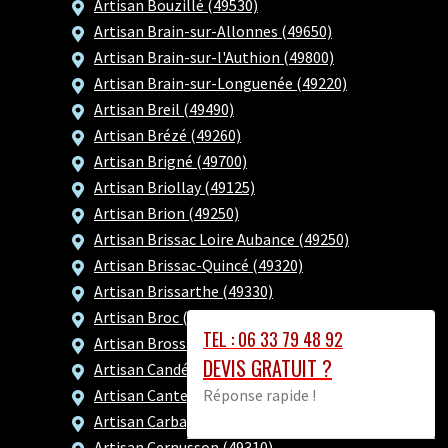
Artisan Bouzillé (49530)
Artisan Brain-sur-Allonnes (49650)
Artisan Brain-sur-l'Authion (49800)
Artisan Brain-sur-Longuenée (49220)
Artisan Breil (49490)
Artisan Brézé (49260)
Artisan Brigné (49700)
Artisan Briollay (49125)
Artisan Brion (49250)
Artisan Brissac Loire Aubance (49250)
Artisan Brissac-Quincé (49320)
Artisan Brissarthe (49330)
Artisan Broc (49490)
TEL : 06 33 79 48 92
Artisan Brossay (49700)
DEVIS GRATUIT ?
Artisan Candé (49440)
Réponse rapide !
Artisan Cantenay-Épinard (49460)
Artisan Carbay (49420)
Artisan Cernusson (49310)