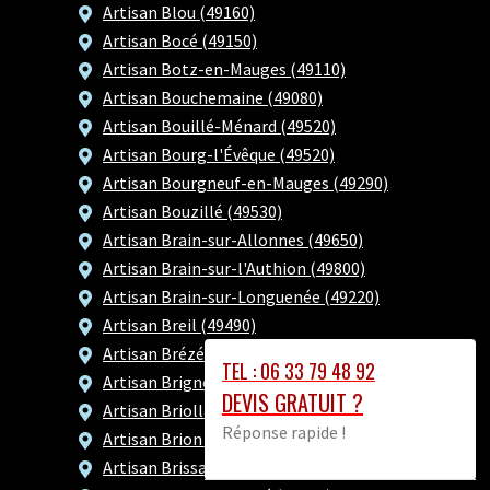
Artisan Blou (49160)
Artisan Bocé (49150)
Artisan Botz-en-Mauges (49110)
Artisan Bouchemaine (49080)
Artisan Bouillé-Ménard (49520)
Artisan Bourg-l'Évêque (49520)
Artisan Bourgneuf-en-Mauges (49290)
Artisan Bouzillé (49530)
Artisan Brain-sur-Allonnes (49650)
Artisan Brain-sur-l'Authion (49800)
Artisan Brain-sur-Longuenée (49220)
Artisan Breil (49490)
Artisan Brézé (49260)
TEL : 06 33 79 48 92
Artisan Brigné (49700)
DEVIS GRATUIT ?
Artisan Briollay (49125)
Réponse rapide !
Artisan Brion (49250)
Artisan Brissac Loire Aubance (49250)