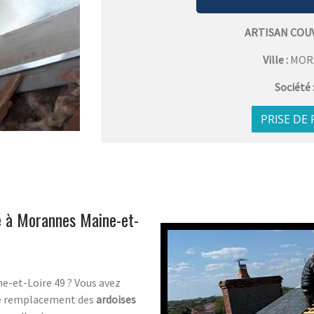
ARTISAN COU
Ville :
MOR
Société 
PRISE DE
ié à Morannes Maine-et-
e-et-Loire 49 ? Vous avez
le remplacement des
ardoises