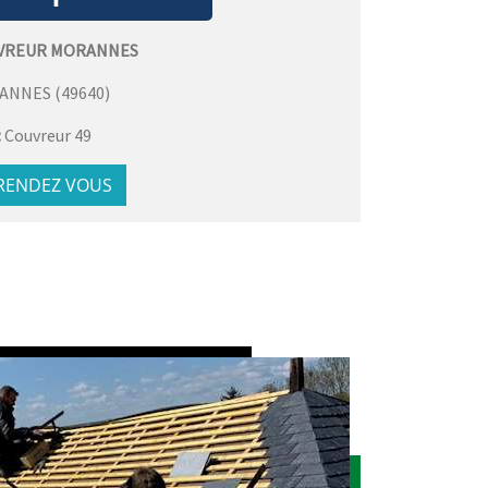
VREUR MORANNES
ANNES
(
49640
)
:
Couvreur 49
 RENDEZ VOUS