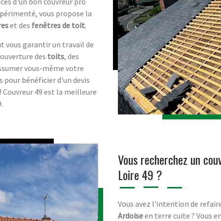
ices d'un bon couvreur pro
expérimenté, vous propose la
res
et des
fenêtres de toit
.
t vous garantir un travail de
 couverture des
toits
, des
 assumer vous-même votre
 pour bénéficier d'un devis
! Couvreur 49 est la meilleure
.
Vous recherchez un cou
Loire 49 ?
Vous avez l'intention de refair
Ardoise
en terre cuite ? Vous e