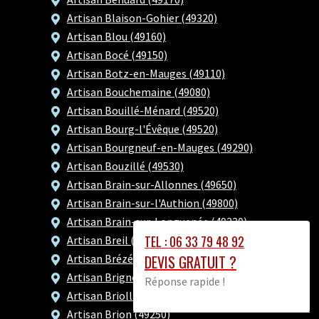
Artisan Blaison-Gohier (49320)
Artisan Blou (49160)
Artisan Bocé (49150)
Artisan Botz-en-Mauges (49110)
Artisan Bouchemaine (49080)
Artisan Bouillé-Ménard (49520)
Artisan Bourg-l'Évêque (49520)
Artisan Bourgneuf-en-Mauges (49290)
Artisan Bouzillé (49530)
Artisan Brain-sur-Allonnes (49650)
Artisan Brain-sur-l'Authion (49800)
Artisan Brain-sur-Longuenée (49220)
TEL : 06 33 79 48 92
Artisan Breil (49490)
DEVIS GRATUIT ?
Artisan Brézé (49260)
Artisan Brigné (49700)
Réponse rapide !
Artisan Briollay (49125)
Artisan Brion (49250)