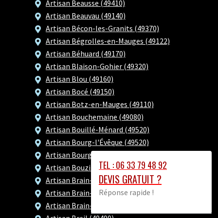
Artisan Beausse (49410)
Artisan Beauvau (49140)
Artisan Bécon-les-Granits (49370)
Artisan Bégrolles-en-Mauges (49122)
Artisan Béhuard (49170)
Artisan Blaison-Gohier (49320)
Artisan Blou (49160)
Artisan Bocé (49150)
Artisan Botz-en-Mauges (49110)
Artisan Bouchemaine (49080)
Artisan Bouillé-Ménard (49520)
Artisan Bourg-l'Évêque (49520)
Artisan Bourgneuf-en-Mauges (49290)
TEL : 06 33 79 48 92
Artisan Bouzillé (49530)
DEVIS GRATUIT ?
Artisan Brain-sur-Allonnes (49650)
Réponse rapide !
Artisan Brain-sur-l'Authion (49800)
Artisan Brain-sur-Longuenée (49220)
Artisan Breil (49490)