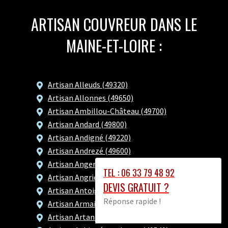
ARTISAN COUVREUR DANS LE
MAINE-ET-LOIRE :
Artisan Alleuds (49320)
Artisan Allonnes (49650)
Artisan Ambillou-Château (49700)
Artisan Andard (49800)
Artisan Andigné (49220)
Artisan Andrezé (49600)
Artisan Angers (49000)
TEL : 06 33 79 48 92
Artisan Angrie (49440)
DEVIS GRATUIT ?
Artisan Antoigné (49260)
Réponse rapide !
Artisan Armaillé (49420)
Artisan Artannes-sur-Thouet (49260)