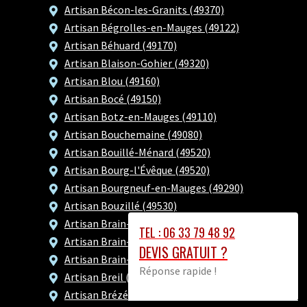
Artisan Bécon-les-Granits (49370)
Artisan Bégrolles-en-Mauges (49122)
Artisan Béhuard (49170)
Artisan Blaison-Gohier (49320)
Artisan Blou (49160)
Artisan Bocé (49150)
Artisan Botz-en-Mauges (49110)
Artisan Bouchemaine (49080)
Artisan Bouillé-Ménard (49520)
Artisan Bourg-l'Évêque (49520)
Artisan Bourgneuf-en-Mauges (49290)
Artisan Bouzillé (49530)
Artisan Brain-sur-Allonnes (49650)
TEL : 06 33 79 48 92
Artisan Brain-sur-l'Authion (49800)
DEVIS GRATUIT ?
Artisan Brain-sur-Longuenée (49220)
Réponse rapide !
Artisan Breil (49490)
Artisan Brézé (49260)