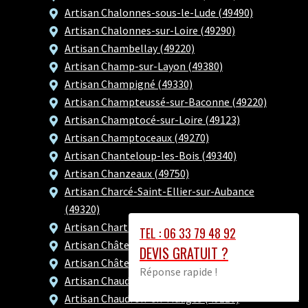
Artisan Chalonnes-sous-le-Lude (49490)
Artisan Chalonnes-sur-Loire (49290)
Artisan Chambellay (49220)
Artisan Champ-sur-Layon (49380)
Artisan Champigné (49330)
Artisan Champteussé-sur-Baconne (49220)
Artisan Champtocé-sur-Loire (49123)
Artisan Champtoceaux (49270)
Artisan Chanteloup-les-Bois (49340)
Artisan Chanzeaux (49750)
Artisan Charcé-Saint-Ellier-sur-Aubance
(49320)
Artisan Chartrené (49150)
TEL : 06 33 79 48 92
Artisan Châteauneuf-sur-Sarthe (49330)
DEVIS GRATUIT ?
Artisan Châtelais (49520)
Réponse rapide !
Artisan Chaudefonds-sur-Layon (49290)
Artisan Chaudron-en-Mauges (49110)