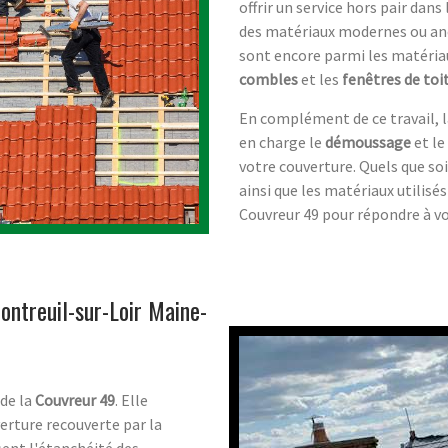
offrir un service hors pair dans
des matériaux modernes ou an
sont encore parmi les matériaux
combles
et les
fenêtres de toi
En complément de ce travail, 
en charge le
démoussage
et le
votre couverture. Quels que so
ainsi que les matériaux utilis
Couvreur 49 pour répondre à vos
ontreuil-sur-Loir Maine-
 de la
Couvreur 49
. Elle
verture recouverte par la
sent l'étanchéité des