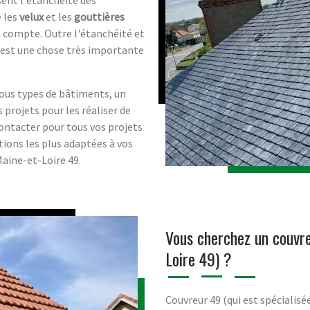
e les
velux
et les
gouttières
 compte. Outre l'étanchéité et
est une chose très importante
ous types de bâtiments, un
s projets pour les réaliser de
ontacter pour tous vos projets
utions les plus adaptées à vos
Maine-et-Loire 49.
Vous cherchez un couvre
Loire 49) ?
Couvreur 49 (qui est spécialisé