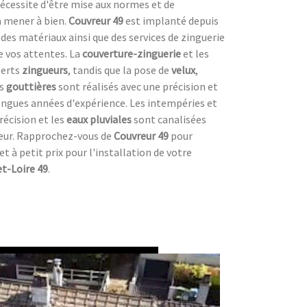
nécessite d'être mise aux normes et de
a mener à bien.
Couvreur 49
est implanté depuis
des matériaux ainsi que des services de zinguerie
e vos attentes. La
couverture-zinguerie
et les
perts
zingueurs
, tandis que la pose de
velux
,
es
gouttières
sont réalisés avec une précision et
 longues années d'expérience. Les intempéries et
récision et les
eaux pluviales
sont canalisées
gueur. Rapprochez-vous de
Couvreur 49
pour
 et à petit prix pour l'installation de votre
t-Loire 49
.