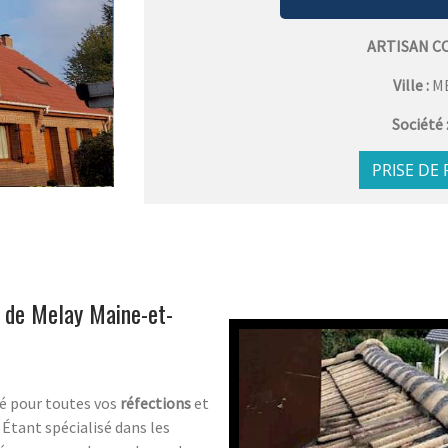
ARTISAN C
Ville :
M
Société 
PRISE DE
s de Melay Maine-et-
té pour toutes vos
réfections
et
 Étant spécialisé dans les