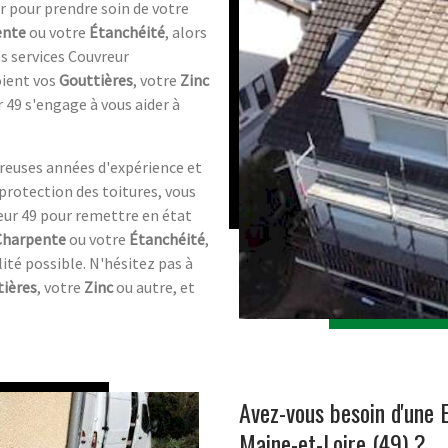
r pour prendre soin de votre
ente
ou votre
Étanchéité
, alors
s services Couvreur
oient vos
Gouttières
, votre
Zinc
 49 s'engage à vous aider à
reuses années d'expérience et
 protection des toitures, vous
eur 49 pour remettre en état
Charpente
ou votre
Étanchéité
,
lité possible. N'hésitez pas à
ières
, votre
Zinc
ou autre, et
Avez-vous besoin d'une 
Maine-et-Loire (49) ?