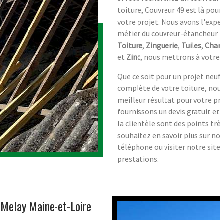
toiture, Couvreur 49 est là po
votre projet. Nous avons l'exp
métier du couvreur-étancheur p
Toiture
,
Zinguerie
,
Tuiles
,
Cha
et
Zinc
, nous mettrons à votre 
Que ce soit pour un projet neu
complète de votre toiture, nou
meilleur résultat pour votre p
fournissons un devis gratuit et
la clientèle sont des points tr
souhaitez en savoir plus sur no
téléphone ou visiter notre si
prestations.
 Melay Maine-et-Loire