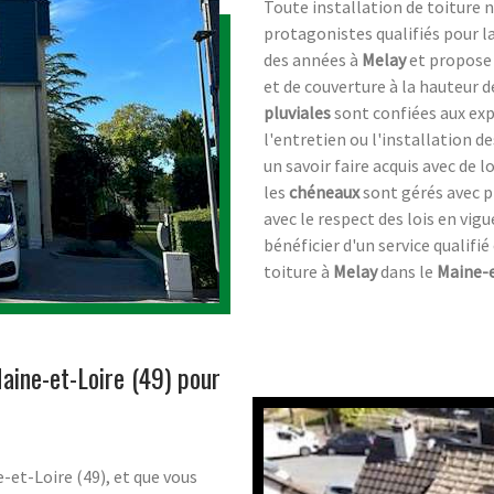
Toute installation de toiture 
protagonistes qualifiés pour l
des années à
Melay
et propose 
et de couverture à la hauteur d
pluviales
sont confiées aux ex
l'entretien ou l'installation d
un savoir faire acquis avec de
les
chéneaux
sont gérés avec p
avec le respect des lois en vi
bénéficier d'un service qualifié
toiture à
Melay
dans le
Maine-e
aine-et-Loire (49) pour
-et-Loire (49), et que vous