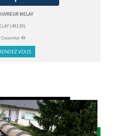
OUVREUR MELAY
ELAY
(
49120
)
:
Couvreur 49
 RENDEZ VOUS