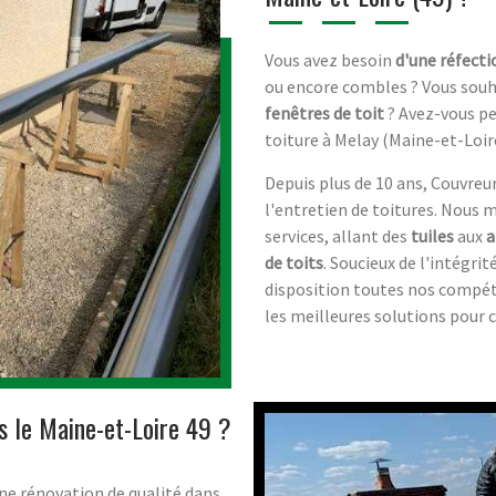
Vous avez besoin
d'une réfecti
ou encore combles ? Vous souh
fenêtres de toit
? Avez-vous pen
toiture à Melay (Maine-et-Loire
Depuis plus de 10 ans, Couvreur 
l'entretien de toitures. Nous
services, allant des
tuiles
aux
a
de toits
. Soucieux de l'intégri
disposition toutes nos compé
les meilleures solutions pour c
s le Maine-et-Loire 49 ?
ne rénovation de qualité dans