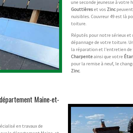
une seconde jeunesse à votre 
Gouttières
et vos
Zinc
peuvent 
nuisibles. Couvreur 49 est là p
toiture.
Réputés pour notre sérieux et 
dépannage de votre toiture. U
la réparation et l'entretien de
Charpente
ainsi que votre
Étan
pour la remise à neuf, le chan
Zinc
.
e département Maine-et-
écialisé en travaux de
s sur le département Maine-et-