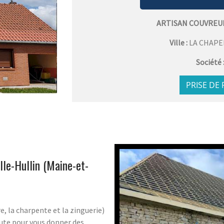
ARTISAN COUVREU
Ville :
LA CHAPE
Société 
PRISE DE
le-Hullin (Maine-et-
e, la charpente et la zinguerie)
oute pour vous donner des