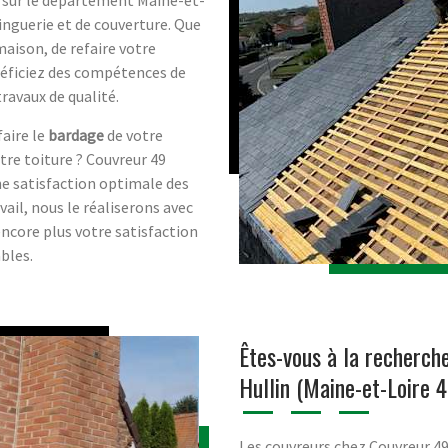
inguerie et de couverture. Que
aison, de refaire votre
néficiez des compétences de
travaux de qualité.
 faire le
bardage
de votre
tre toiture ? Couvreur 49
ne satisfaction optimale des
avail, nous le réaliserons avec
ncore plus votre satisfaction
bles.
Êtes-vous à la recherche
Hullin (Maine-et-Loire 
Les couvreurs chez Couvreur 49