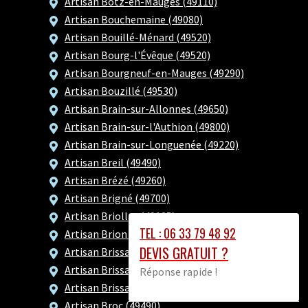
Artisan Botz-en-Mauges (49110)
Artisan Bouchemaine (49080)
Artisan Bouillé-Ménard (49520)
Artisan Bourg-l'Évêque (49520)
Artisan Bourgneuf-en-Mauges (49290)
Artisan Bouzillé (49530)
Artisan Brain-sur-Allonnes (49650)
Artisan Brain-sur-l'Authion (49800)
Artisan Brain-sur-Longuenée (49220)
Artisan Breil (49490)
Artisan Brézé (49260)
Artisan Brigné (49700)
Artisan Briollay (49125)
TEL : 06 33 79 48 92
Artisan Brion (49250)
DEVIS GRATUIT ?
Artisan Brissac Loire Aubance (49250)
Artisan Brissac-Quincé (49320)
Réponse rapide !
Artisan Brissarthe (49330)
Artisan Broc (49490)