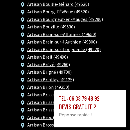
Artisan Bouillé-Ménard (49520)
Artisan Bourg-l'Évêque (49520)
Artisan Bourgneuf-en-Mauges (49290)
Artisan Bouzillé (49530)
Artisan Brain-sur-Allonnes (49650)
Artisan Brain-sur-l'Authion (49800)
Artisan Brain-sur-Longuenée (49220)
Artisan Breil (49490)
Artisan Brézé (49260)
Artisan Brigné (49700)
Artisan Briollay (49125)
Artisan Brion (49250)
Artisan Brissac Loire Aubance (49250)
TEL : 06 33 79 48 92
Artisan Brissac-Quincé (49320)
DEVIS GRATUIT ?
Artisan Brissarthe (49330)
Réponse rapide !
Artisan Broc (49490)
Artisan Brossay (49700)