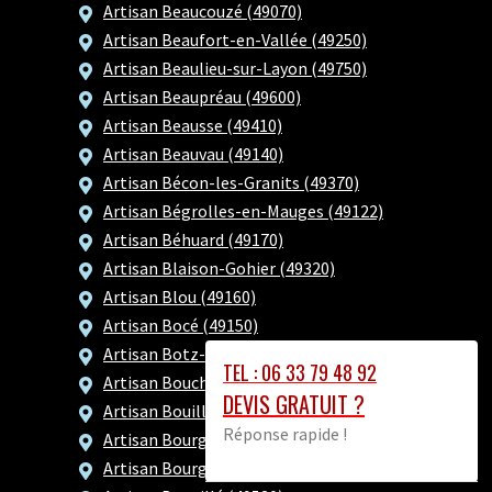
Artisan Beaucouzé (49070)
Artisan Beaufort-en-Vallée (49250)
Artisan Beaulieu-sur-Layon (49750)
Artisan Beaupréau (49600)
Artisan Beausse (49410)
Artisan Beauvau (49140)
Artisan Bécon-les-Granits (49370)
Artisan Bégrolles-en-Mauges (49122)
Artisan Béhuard (49170)
Artisan Blaison-Gohier (49320)
Artisan Blou (49160)
Artisan Bocé (49150)
Artisan Botz-en-Mauges (49110)
TEL : 06 33 79 48 92
Artisan Bouchemaine (49080)
DEVIS GRATUIT ?
Artisan Bouillé-Ménard (49520)
Réponse rapide !
Artisan Bourg-l'Évêque (49520)
Artisan Bourgneuf-en-Mauges (49290)